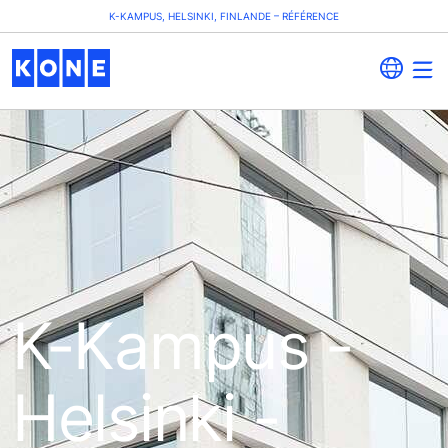
K-KAMPUS, HELSINKI, FINLANDE – RÉFÉRENCE
K-Kampus -
Helsinki -