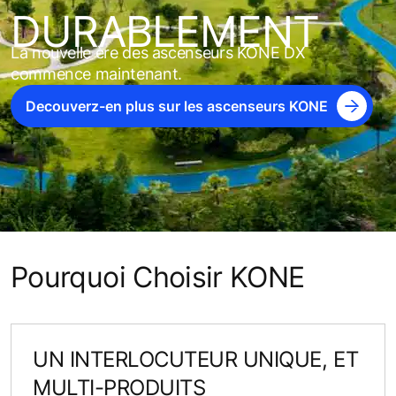
DURABLEMENT
La nouvelle ère des ascenseurs KONE DX
commence maintenant.
Decouverz-en plus sur les ascenseurs KONE
Pourquoi Choisir KONE
UN INTERLOCUTEUR UNIQUE, ET
MULTI-PRODUITS